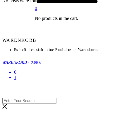
No posts were found for provided query parameters.
0
No products in the cart.
back to top
WARENKORB
Es befinden sich keine Produkte im Warenkorb.
WARENKORB
-
0,00 €
0
1