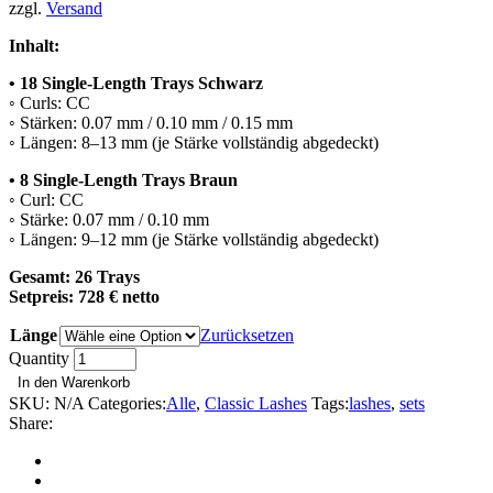
zzgl.
Versand
Inhalt:
• 18 Single-Length Trays Schwarz
◦ Curls: CC
◦ Stärken: 0.07 mm / 0.10 mm / 0.15 mm
◦ Längen: 8–13 mm (je Stärke vollständig abgedeckt)
• 8 Single-Length Trays Braun
◦ Curl: CC
◦ Stärke: 0.07 mm / 0.10 mm
◦ Längen: 9–12 mm (je Stärke vollständig abgedeckt)
Gesamt: 26 Trays
Setpreis: 728 € netto
Länge
Zurücksetzen
PRESTIGE
Quantity
SET
In den Warenkorb
quantity
SKU:
N/A
Categories:
Alle
,
Classic Lashes
Tags:
lashes
,
sets
Share: