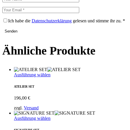
Ich habe die
Datenschutzerklärung
gelesen und stimme ihr zu.
*
Senden
Ähnliche Produkte
Dieses
Ausführung wählen
Produkt
weist
ATELIER SET
mehrere
Varianten
196,00
€
auf.
Die
zzgl.
Versand
Optionen
können
Dieses
Ausführung wählen
auf
Produkt
der
weist