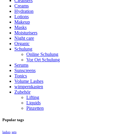
Cleansers
Creams
Hydration
Lotions
Makeup
Masks
Moisturisers
Night care
Organic
Schulung
Online Schulung
Vor Ort Schulung
Serums
Sunscreens
Tonics
Volume Lashes
wimpernkasten
Zubehör
Lifting
Liquids
Pinzetten
Popular tags
lashes
sets