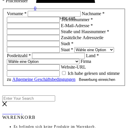
* Pflichtfelder
0
Vorname *
Nachname *
No products in the cart.
Telefonnummer *
E-Mail-Adresse *
Straße und Hausnummer *
Zusätzliche Adresszeile
Stadt *
Staat *
Postleitzahl *
Land *
Firma
Website-URL
Ich habe gelesen und stimme
zu
Allgemeine Geschäftsbedingungen
back to top
WARENKORB
Es befinden sich keine Produkte im Warenkorb.